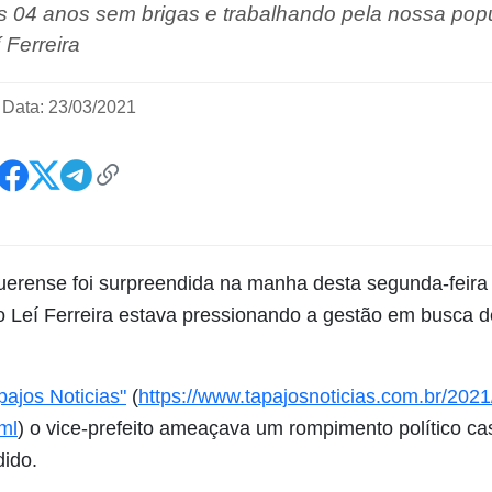
 04 anos sem brigas e trabalhando pela nossa popu
í Ferreira
|
Data: 23/03/2021
erense foi surpreendida na manha desta segunda-feira 
ito Leí Ferreira estava pressionando a gestão em busca 
pajos Noticias"
(
https://www.tapajosnoticias.com.br/2021
ml
) o vice-prefeito ameaçava um rompimento político ca
ido.