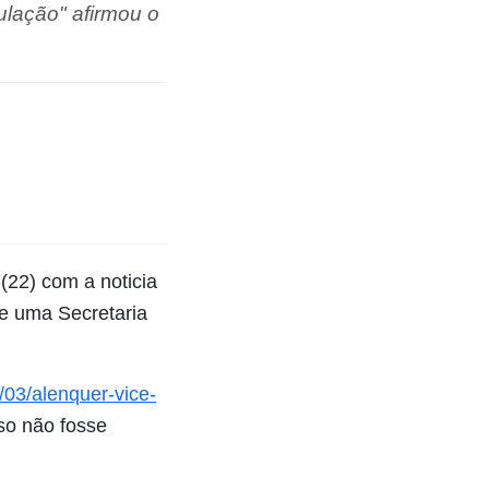
lação" afirmou o
(22) com a noticia
de uma Secretaria
/03/alenquer-vice-
so não fosse