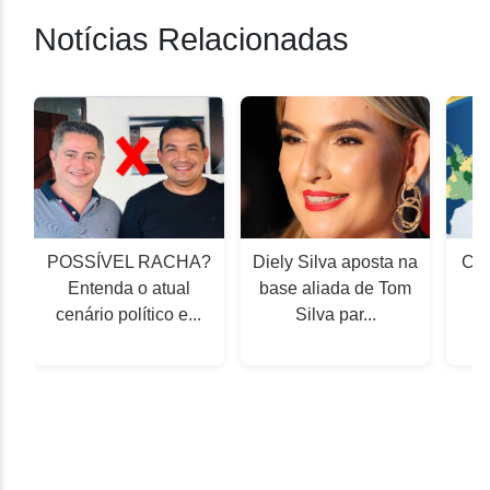
Notícias Relacionadas
POSSÍVEL RACHA?
Diely Silva aposta na
Câm
Entenda o atual
base aliada de Tom
cenário político e...
Silva par...