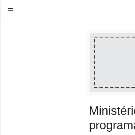
Ministér
program