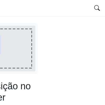
sição no
er